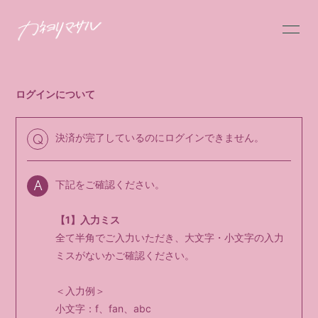
HOME
INFORMATION
ログインについて
SCHEDULE
PROFILE
VIDEO
DISCOGRAPHY
決済が完了しているのにログインできません。
Q
MESSAGE
GOODS
下記をご確認ください。
A
FC限定BLOG
FC限定MOVIE
【1】入力ミス
FC限定RADIO
FC限定PHOTO
全て半角でご入力いただき、大文字・小文字の入力
ミスがないかご確認ください。
Q&A
＜入力例＞
小文字：f、fan、abc