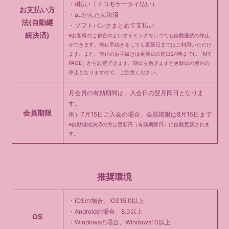
・d払い（ドコモケータイ払い）
お支払い方
・auかんたん決済
法
(自動継
・ソフトバンクまとめて支払い
続決済)
※お客様のご都合のよいタイミングでいつでも自動継続の停止
ができます。停止手続きをしても更新日まではご利用いただけ
ます。また、停止のお手続きは更新日の前日24時までに「MY
PAGE」から設定できます。期日を過ぎますと更新日の翌月の
停止となりますので、ご注意ください。
月会員の有効期間は、入会日の翌月同日となりま
す。
会員期限
例）7月15日ご入会の場合、会員期限は8月15日まで
※自動継続決済の方は更新日（有効期限日）に自動更新されま
す。
推奨環境
・iOSの場合、iOS15.0以上
・Androidの場合、8.0以上
OS
・Windowsの場合、Windows10以上