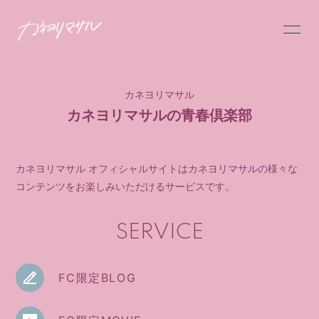
HOME
INFORMATION
カネヨリマサル
SCHEDULE
PROFILE
カネヨリマサルの青春倶楽部
VIDEO
DISCOGRAPHY
MESSAGE
GOODS
カネヨリマサル オフィシャルサイトはカネヨリマサルの様々な
コンテンツをお楽しみいただけるサービスです。
FC限定BLOG
FC限定MOVIE
SERVICE
FC限定RADIO
FC限定PHOTO
Q&A
FC限定BLOG