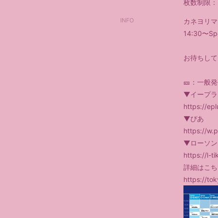
枚数制限：
INFO
カネヨリマ
14:30〜S
お待ちして
🎫：一般
▼イープラ
https://ep
▼ぴあ
https://w.p
▼ローソン
https://l-
詳細はこち
https://tok