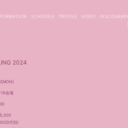
NFORMATION
SCHEDULE
PROFILE
VIDEO
DISCOGRAP
ING 2024
6
[MON]
16会場
:30
,500
00(D代別)