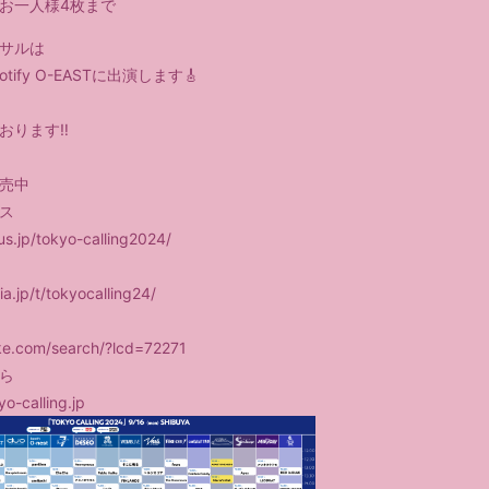
お一人様4枚まで
サルは
potify O-EASTに出演します🎸
おります‼️
発売中
ス
lus.jp/tokyo-calling2024/
ia.jp/t/tokyocalling24/
tike.com/search/?lcd=72271
ら
yo-calling.jp