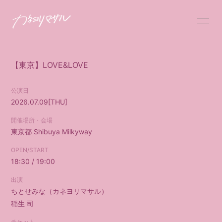
HOME
INFORMATION
【東京】LOVE&LOVE
SCHEDULE
PROFILE
公演日
VIDEO
DISCOGRAPHY
2026.07.09
[THU]
MESSAGE
GOODS
開催場所・会場
東京都
Shibuya Milkyway
FC限定BLOG
FC限定MOVIE
OPEN/START
18:30 / 19:00
FC限定RADIO
FC限定PHOTO
出演
Q&A
ちとせみな（カネヨリマサル）
稲生 司
チケット