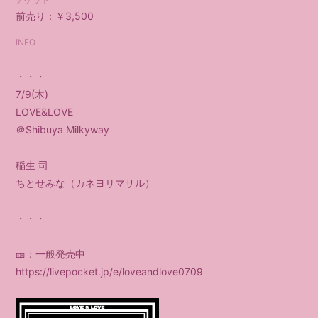
前売り：￥3,500
会員登録
ログイン
INFO
・・・
7/9(木)
LOVE&LOVE
＠Shibuya Milkyway
稲生 司
ちとせみな（カネヨリマサル）
・・・
🎫：一般発売中
https://livepocket.jp/e/loveandlove0709