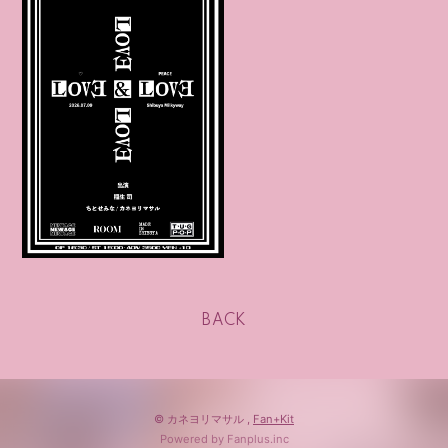
BACK
© カネヨリマサル ,
Fan+Kit
Powered by Fanplus.inc