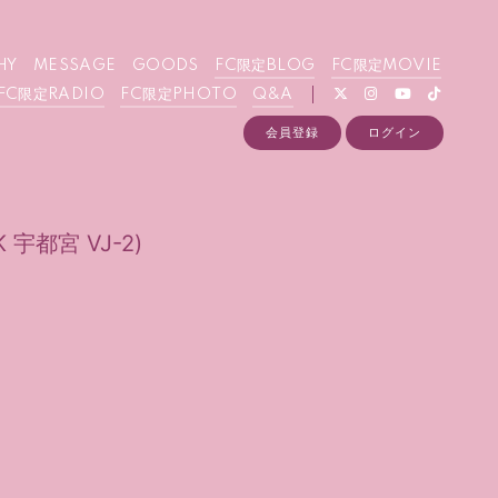
HY
MESSAGE
GOODS
FC限定BLOG
FC限定MOVIE
FC限定RADIO
FC限定PHOTO
Q&A
会員登録
ログイン
宇都宮 VJ-2)