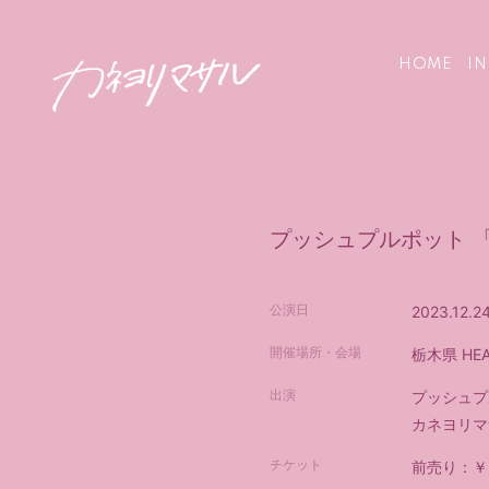
HOME
I
プッシュプルポット 「ハ
公演日
2023.12.2
開催場所・会場
栃木県
HE
出演
プッシュプ
カネヨリマ
チケット
前売り：￥3