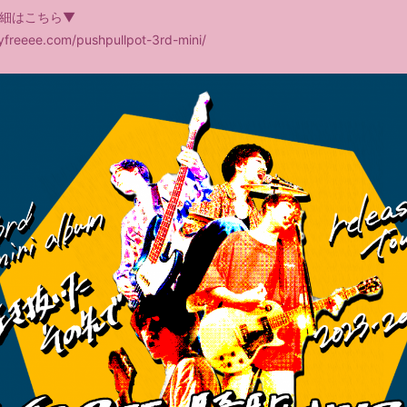
細はこちら▼
ayfreeee.com/pushpullpot-3rd-mini/