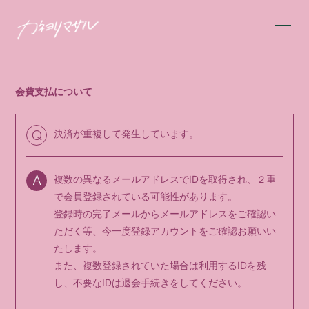
HOME
INFORMATION
会費支払について
SCHEDULE
PROFILE
VIDEO
DISCOGRAPHY
決済が重複して発生しています。
Q
MESSAGE
GOODS
複数の異なるメールアドレスでIDを取得され、２重
A
FC限定BLOG
FC限定MOVIE
で会員登録されている可能性があります。
登録時の完了メールからメールアドレスをご確認い
FC限定RADIO
FC限定PHOTO
ただく等、今一度登録アカウントをご確認お願いい
たします。
Q&A
また、複数登録されていた場合は利用するIDを残
し、不要なIDは退会手続きをしてください。