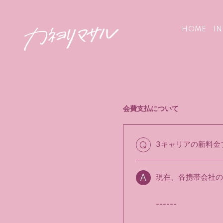
HOME
I
会費支払について
3キャリアの新料金
Q
現在、各携帯会社の
A
------