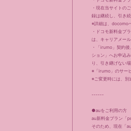
・現在当サイトのご
録は継続し、引き続
※詳細は、docom
・ドコモ新料金プラ
は、キャリアメールア
・「irumo」契
ション」へお申込みが
り、引き継げない場
※「irumo」の
※ご変更時には、別
------
●auをご利用の方
au新料金プラン「p
そのため、現在「a